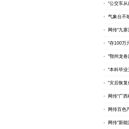
“公交车从
气象台不敢
网传“九寨
“存100万
“鄂州龙卷风
“本科毕业
“灾后恢复
网传“广西
网传百色严
网传“新能