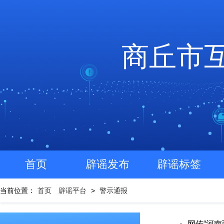
商丘市
首页
辟谣发布
辟谣标签
当前位置：
首页
辟谣平台
>
警示通报
网传“河南